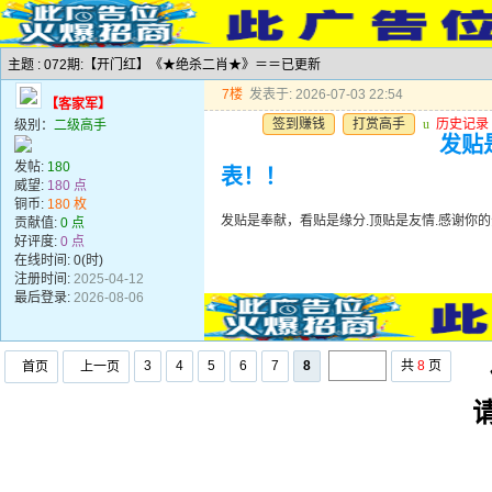
主题 : 072期:【开门红】《★绝杀二肖★》＝＝已更新
7楼
发表于: 2026-07-03 22:54
【客家军】
签到赚钱
打赏高手
u
历史记录
级别：
二级高手
发贴
发帖:
180
表！！
威望:
180 点
铜币:
180 枚
发贴是奉献，看贴是缘分.顶贴是友情.感谢你的
贡献值:
0 点
好评度:
0 点
在线时间: 0(时)
注册时间:
2025-04-12
最后登录:
2026-08-06
3
4
5
6
7
8
共
8
页
首页
上一页
任