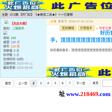
主题 : 072期:【开门红】《★绝杀二肖★》＝＝已更新
沙发
发表于: 2026-07-03 22:54
【灭庄大哥】
签到赚钱
打赏高手
u
历史记录
级别：
二级高手
好历
发帖:
180
手，顶顶顶顶顶顶顶顶顶顶
威望:
180 点
铜币:
180 枚
好历害的高手，顶顶顶顶顶顶顶顶顶顶顶顶顶
贡献值:
0 点
好评度:
0 点
在线时间: 0(时)
注册时间:
2025-04-11
最后登录:
2026-08-06
2
3
4
5
6
7
末页
首页
上一页
下一页
址
www.
2
18469
.com