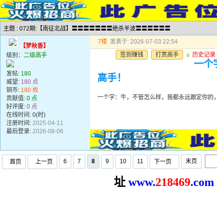
主题 : 072期:【南征北战】〓〓〓〓〓〓〓绝杀半波〓〓〓〓〓〓
7楼
发表于: 2026-07-03 22:54
【梦秋香】
签到赚钱
打赏高手
u
历史记录
级别：
二级高手
一个
发帖:
180
高手！
威望:
180 点
铜币:
180 枚
一个字：牛，不管怎么样，我都永远跟定你的
贡献值:
0 点
好评度:
0 点
在线时间: 0(时)
注册时间:
2025-04-11
最后登录:
2026-08-06
6
7
8
9
10
11
末页
首页
上一页
下一页
址
www.
2
18469
.com