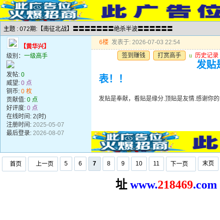
主题 : 072期:【南征北战】〓〓〓〓〓〓〓绝杀半波〓〓〓〓〓〓
6楼
发表于: 2026-07-03 22:54
【黄华兴】
签到赚钱
打赏高手
u
历史记录
级别：
一级高手
发贴
发帖:
0
表！！
威望:
0 点
铜币:
0 枚
发贴是奉献，看贴是缘分.顶贴是友情.感谢你的
贡献值:
0 点
好评度:
0 点
在线时间: 2(时)
注册时间:
2025-05-07
最后登录:
2026-08-07
5
6
7
8
9
10
11
末页
首页
上一页
下一页
址
www.
2
18469
.com