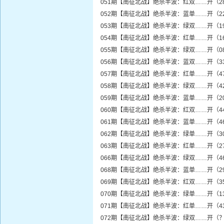
051期【南征北战】绝杀半波：红双……开（2
052期【南征北战】绝杀半波：蓝单……开（2
053期【南征北战】绝杀半波：绿双……开（1
054期【南征北战】绝杀半波：红单……开（1
055期【南征北战】绝杀半波：绿双……开（0
056期【南征北战】绝杀半波：蓝双……开（3
057期【南征北战】绝杀半波：红单……开（4
058期【南征北战】绝杀半波：绿双……开（4
059期【南征北战】绝杀半波：蓝单……开（2
060期【南征北战】绝杀半波：红双……开（4
061期【南征北战】绝杀半波：蓝单……开（4
062期【南征北战】绝杀半波：绿单……开（3
063期【南征北战】绝杀半波：红单……开（2
066期【南征北战】绝杀半波：绿双……开（4
068期【南征北战】绝杀半波：蓝单……开（2
069期【南征北战】绝杀半波：红双……开（3
070期【南征北战】绝杀半波：绿单……开（1
071期【南征北战】绝杀半波：红单……开（4
072期【南征北战】绝杀半波：绿双……开（