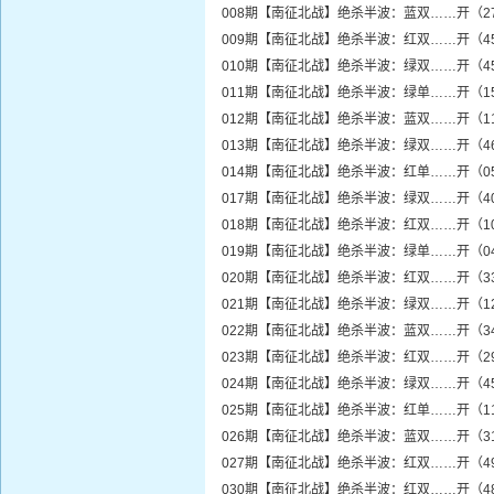
008期【南征北战】绝杀半波：蓝双……开（2
009期【南征北战】绝杀半波：红双……开（4
010期【南征北战】绝杀半波：绿双……开（4
011期【南征北战】绝杀半波：绿单……开（1
012期【南征北战】绝杀半波：蓝双……开（1
013期【南征北战】绝杀半波：绿双……开（4
014期【南征北战】绝杀半波：红单……开（0
017期【南征北战】绝杀半波：绿双……开（4
018期【南征北战】绝杀半波：红双……开（1
019期【南征北战】绝杀半波：绿单……开（0
020期【南征北战】绝杀半波：红双……开（3
021期【南征北战】绝杀半波：绿双……开（1
022期【南征北战】绝杀半波：蓝双……开（3
023期【南征北战】绝杀半波：红双……开（2
024期【南征北战】绝杀半波：绿双……开（4
025期【南征北战】绝杀半波：红单……开（1
026期【南征北战】绝杀半波：蓝双……开（3
027期【南征北战】绝杀半波：红双……开（4
030期【南征北战】绝杀半波：红双……开（4