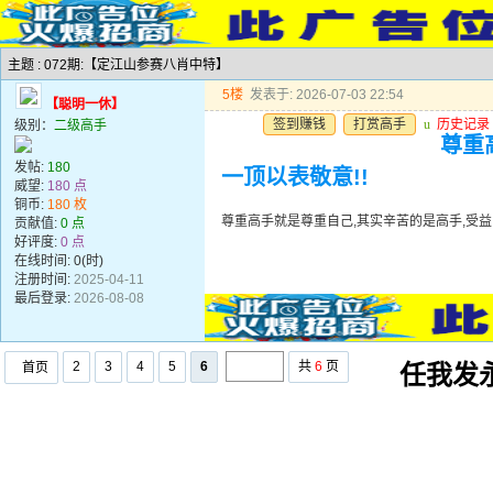
主题 : 072期:【定江山参赛八肖中特】
5楼
发表于: 2026-07-03 22:54
【聪明一休】
签到赚钱
打赏高手
u
历史记录
级别：
二级高手
尊重
发帖:
180
一顶以表敬意!!
威望:
180 点
铜币:
180 枚
尊重高手就是尊重自己,其实辛苦的是高手,受益
贡献值:
0 点
好评度:
0 点
在线时间: 0(时)
注册时间:
2025-04-11
最后登录:
2026-08-08
2
3
4
5
6
共
6
页
首页
任我发永