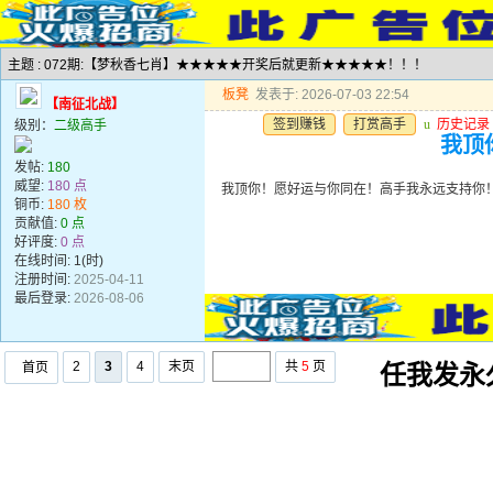
主题 : 072期:【梦秋香七肖】★★★★★开奖后就更新★★★★★！！！
板凳
发表于: 2026-07-03 22:54
【南征北战】
签到赚钱
打赏高手
u
历史记录
级别：
二级高手
我顶
发帖:
180
威望:
180 点
我顶你！愿好运与你同在！高手我永远支持你
铜币:
180 枚
贡献值:
0 点
好评度:
0 点
在线时间: 1(时)
注册时间:
2025-04-11
最后登录:
2026-08-06
2
3
4
末页
共
5
页
首页
任我发永