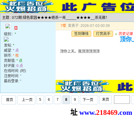
主题 : 072期:绿色家园★★★★绝杀一肖_____★★★★__杀无赦！
7楼
发表于: 2026-07-03 00:39
【】
签到赚钱
打赏高手
u
历史记录
级别：
*
顶你
发帖:
*
威望:
* 点
顶你上天。我顶顶顶顶顶
铜币:
* 枚
贡献值:
* 点
好评度:
0 点
在线时间: (时)
注册时间:
*
最后登录:
*
5
6
7
8
9
末页
首页
上一页
下一页
址
www.
2
18469
.com