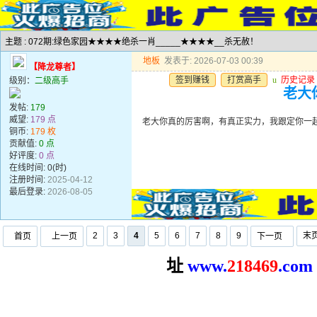
主题 : 072期:绿色家园★★★★绝杀一肖_____★★★★__杀无赦！
地板
发表于: 2026-07-03 00:39
【降龙尊者】
签到赚钱
打赏高手
u
历史记录
级别：
二级高手
老大
发帖:
179
威望:
179 点
老大你真的厉害啊，有真正实力，我跟定你一
铜币:
179 枚
贡献值:
0 点
好评度:
0 点
在线时间: 0(时)
注册时间:
2025-04-12
最后登录:
2026-08-05
2
3
4
5
6
7
8
9
末
首页
上一页
下一页
址
www.
2
18469
.com