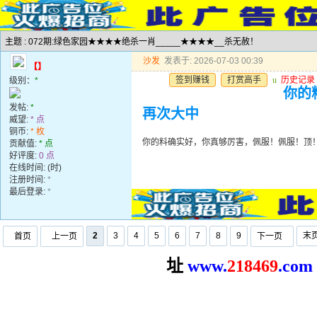
主题 : 072期:绿色家园★★★★绝杀一肖_____★★★★__杀无赦！
沙发
发表于: 2026-07-03 00:39
【】
签到赚钱
打赏高手
u
历史记录
级别：
*
你的
发帖:
*
再次大中
威望:
* 点
铜币:
* 枚
你的料确实好，你真够厉害，佩服！佩服！顶
贡献值:
* 点
好评度:
0 点
在线时间: (时)
注册时间:
*
最后登录:
*
2
3
4
5
6
7
8
9
末
首页
上一页
下一页
址
www.
2
18469
.com