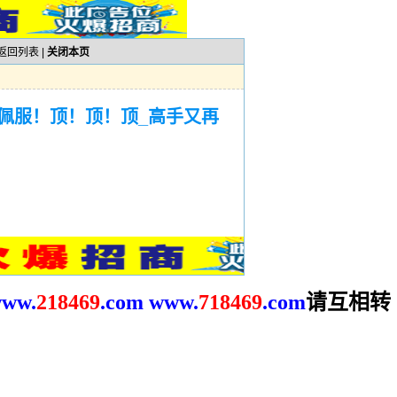
返回列表
|
关闭本页
佩服！顶！顶！顶_高手又再
请互相转
ww.
2
18469
.com
www.
718469
.com