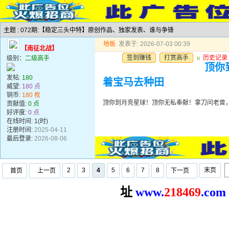
主题 : 072期:【稳定三头中特】原创作品、独家发表、谁与争锋
地板
发表于: 2026-07-03 00:39
【南征北战】
签到赚钱
打赏高手
u
历史记录
级别：
二级高手
顶你
发帖:
180
着宝马去种田
威望:
180 点
铜币:
180 枚
顶你到月亮星球！顶你无私奉献！拿刀问老曾
贡献值:
0 点
好评度:
0 点
在线时间: 1(时)
注册时间:
2025-04-11
最后登录:
2026-08-06
2
3
4
5
6
7
8
末页
首页
上一页
下一页
址
www.
2
18469
.com