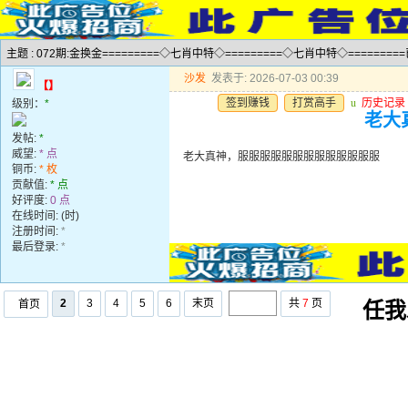
主题 : 072期:金换金=========◇七肖中特◇=========◇七肖中特◇========
沙发
发表于: 2026-07-03 00:39
【】
签到赚钱
打赏高手
u
历史记录
级别：
*
老大
发帖:
*
威望:
* 点
老大真神，服服服服服服服服服服服服服
铜币:
* 枚
贡献值:
* 点
好评度:
0 点
在线时间: (时)
注册时间:
*
最后登录:
*
2
3
4
5
6
末页
共
7
页
首页
任我