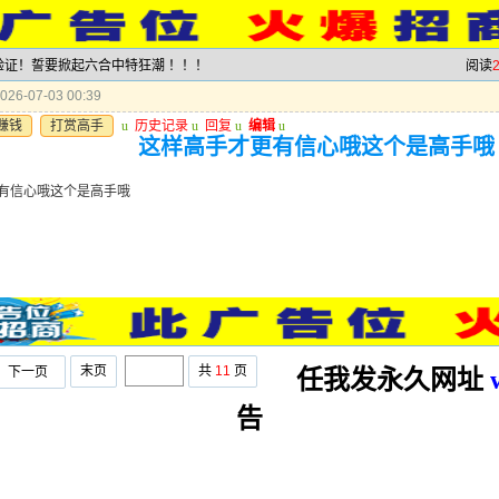
力验证！誓要掀起六合中特狂潮 ！！！
阅读
26-07-03 00:39
赚钱
打赏高手
u
历史记录
u
回复
u
编辑
u
这样高手才更有信心哦这个是高手哦
有信心哦这个是高手哦
末页
共
11
页
下一页
任我发永久网址
告