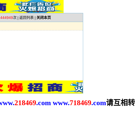
2444949
次 |
返回列表
|
关闭本页
请互相转
www.
2
18469
.com
www.
718469
.com