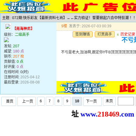
主题 : 072期:快乐彩友【最新资料七肖】←←实力验证！誓要掀起六合中特狂潮 ！
9楼
发表于: 2026-07-03 00:39
【南海神尼】
签到赚钱
打赏高手
u
历史记录
级别：
二级高手
不亏
发帖:
207
威望:
180 点
不亏是老大,加油啊,跟定你!!牛B顶顶顶顶顶顶
铜币:
207 枚
贡献值:
0 点
好评度:
0 点
在线时间: 0(时)
注册时间:
2025-04-12
最后登录:
2026-08-08
6
7
8
9
10
末页
首页
上一页
下一页
址
www.
2
18469
.com