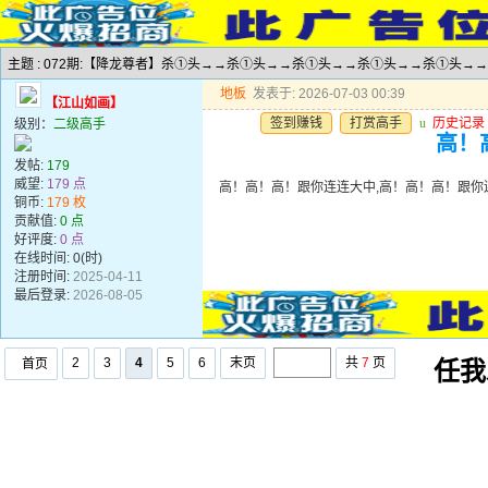
主题 : 072期:【降龙尊者】杀①头→→杀①头→→杀①头→→杀①头→→杀①头→
地板
发表于: 2026-07-03 00:39
【江山如画】
签到赚钱
打赏高手
u
历史记录
级别：
二级高手
高！
发帖:
179
威望:
179 点
高！高！高！跟你连连大中,高！高！高！跟你
铜币:
179 枚
贡献值:
0 点
好评度:
0 点
在线时间: 0(时)
注册时间:
2025-04-11
最后登录:
2026-08-05
2
3
4
5
6
末页
共
7
页
首页
任我