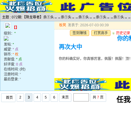
主题 : 072期:【降龙尊者】杀①头→→杀①头→→杀①头→→杀①头→→杀①头→
板凳
发表于: 2026-07-03 00:39
【】
签到赚钱
打赏高手
u
历史记录
级别：
*
你的
发帖:
*
再次大中
威望:
* 点
铜币:
* 枚
你的料确实好，你真够厉害，佩服！佩服！顶
贡献值:
* 点
好评度:
0 点
在线时间: (时)
注册时间:
*
最后登录:
*
2
3
4
5
6
末页
共
7
页
首页
任我