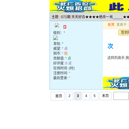
主题 : 072期 天天好合★★★★绝杀一肖_____
板凳
发表于: 2
【】
签到
级别：
*
发帖:
*
次
威望:
* 点
铜币:
* 枚
这样的高手,
贡献值:
* 点
好评度:
0 点
在线时间: (时)
注册时间:
*
最后登录:
*
2
3
4
5
末页
首页