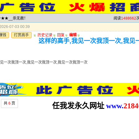
★★★★__杀无赦！
阅读
1488662
次
026-07-03 00:39
赚钱
打赏高手
u
历史记录
u
回复
u
编辑
u
这样的高手,我见一次我顶一次,我见
我见一次我顶一次,我见一次我顶一次,我见一次我顶一次
共
6
页
任我发永久网址
www.
2
184