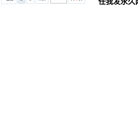
任我发永久