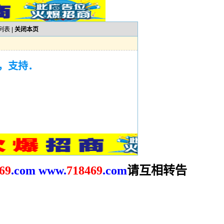
列表
|
关闭本页
，支持．
请互相转告
69
.com
www.
718469
.com