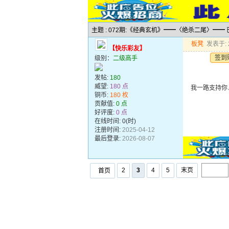
主题 : 072期:《经典玄机》━━〈绝杀二尾〉━━
板凳
发表于: 2
【快乐彩友】
签到
级别：
二级高手
发帖:
180
威望:
180 点
我一路支持你
铜币:
180 枚
贡献值:
0 点
好评度:
0 点
在线时间: 0(时)
注册时间:
2025-04-12
最后登录:
2026-08-07
2
3
4
5
末页
首页