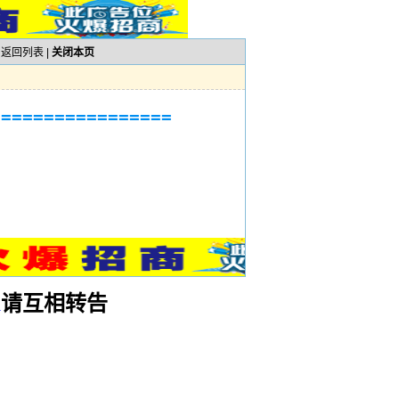
|
返回列表
|
关闭本页
===============
请互相转告
m