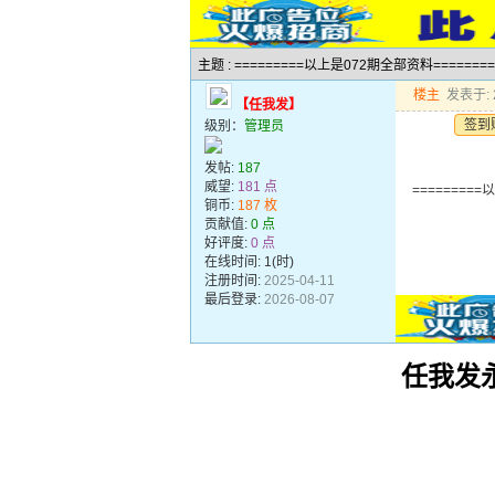
主题 : =========以上是072期全部资料=========
楼主
发表于: 2
【任我发】
签到
级别：
管理员
发帖:
187
威望:
181 点
=========
铜币:
187 枚
贡献值:
0 点
好评度:
0 点
在线时间: 1(时)
注册时间:
2025-04-11
最后登录:
2026-08-07
任我发永