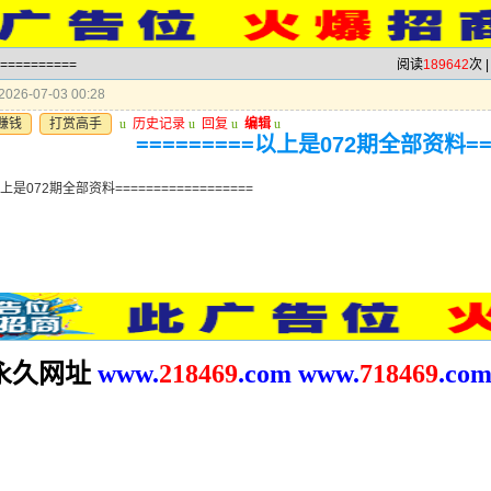
=========
阅读
189642
次 
026-07-03 00:28
赚钱
打赏高手
u
历史记录
u
回复
u
编辑
u
=========以上是072期全部资料===
以上是072期全部资料==================
久网址
www.
2
18469
.com
www.
718469
.co