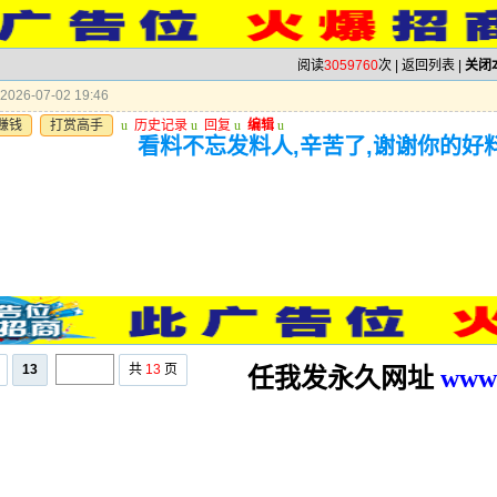
阅读
3059760
次 |
返回列表
|
关闭
026-07-02 19:46
赚钱
打赏高手
u
历史记录
u
回复
u
编辑
u
看料不忘发料人,辛苦了,谢谢你的好
13
共
13
页
任我发永久网址
www