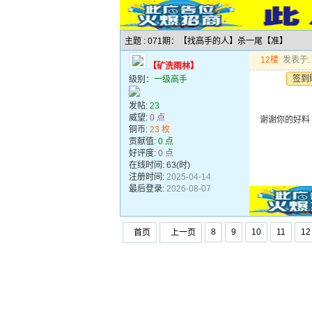
主题 : 071期：【找高手的人】杀一尾【准】
12楼
发表于: 2
【矿洗雨林】
签到
级别：
一级高手
发帖:
23
威望:
0 点
谢谢你的好料
铜币:
23 枚
贡献值:
0 点
好评度:
0 点
在线时间: 63(时)
注册时间:
2025-04-14
最后登录:
2026-08-07
8
9
10
11
12
首页
上一页