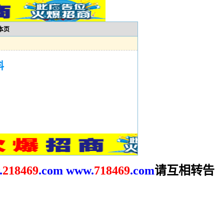
本页
料
请互相转告
.
2
18469
.com
www.
718469
.com