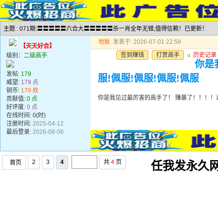
主题 : 071期:〓〓〓〓〓六合大〓〓〓〓〓杀一肖全年无错,值得信赖！已更新！
地板
发表于: 2026-07-01 22:59
【天天好合】
签到赚钱
打赏高手
u
历史记录
级别：
二级高手
你是
发帖:
179
服!佩服!佩服!佩服!佩服
威望:
179 点
铜币:
179 枚
你是我见过最厉害的高手了！ 赚暴了！！！！谢谢
贡献值:
0 点
好评度:
0 点
在线时间: 0(时)
注册时间:
2025-04-12
最后登录:
2026-08-06
2
3
4
共
4
页
首页
任我发永久