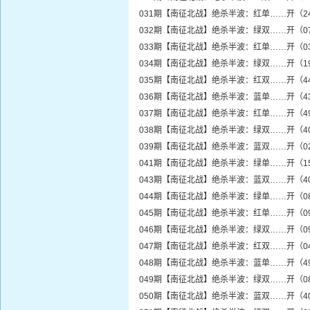
031期【南征北战】绝杀半波：红单……开（2
032期【南征北战】绝杀半波：绿双……开（0
033期【南征北战】绝杀半波：红单……开（0
034期【南征北战】绝杀半波：绿双……开（1
035期【南征北战】绝杀半波：红双……开（4
036期【南征北战】绝杀半波：蓝单……开（4
037期【南征北战】绝杀半波：红单……开（4
038期【南征北战】绝杀半波：绿双……开（4
039期【南征北战】绝杀半波：蓝双……开（0
041期【南征北战】绝杀半波：绿单……开（1
043期【南征北战】绝杀半波：蓝双……开（4
044期【南征北战】绝杀半波：绿单……开（0
045期【南征北战】绝杀半波：红单……开（0
046期【南征北战】绝杀半波：绿双……开（0
047期【南征北战】绝杀半波：红双……开（0
048期【南征北战】绝杀半波：蓝单……开（4
049期【南征北战】绝杀半波：绿双……开（0
050期【南征北战】绝杀半波：蓝双……开（4