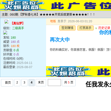
主题 : 060期:【梦秋香七肖】★★★★★开奖后就更新★★★★★！！！
地板
发表于: 2026-06-03 01:20
【真仙梦】
签到赚钱
打赏高手
u
历史记录
级别：
二级高手
你的
发帖:
180
再次大中
威望:
180 点
铜币:
180 枚
你的料确实好，你真够厉害，佩服！佩服！顶
贡献值:
0 点
好评度:
0 点
在线时间: 0(时)
注册时间:
2025-04-11
最后登录:
2026-08-07
2
3
4
末页
共
5
页
首页
任我发永