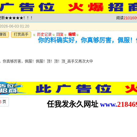
就更新★★★★★！！！
阅读
210160
026-06-03 01:20
赚钱
打赏高手
u
历史记录
u
回复
u
编辑
u
你的料确实好，你真够厉害，佩服！
，你真够厉害，佩服！佩服！顶！顶！顶_高手又再次大中
5
页
任我发永久网址
www.
2
1846