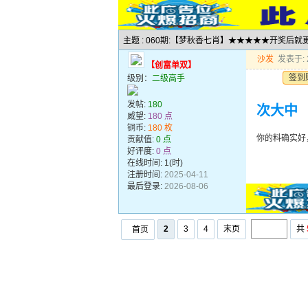
主题 : 060期:【梦秋香七肖】★★★★★开奖后
沙发
发表于: 2
【创富单双】
签到
级别：
二级高手
发帖:
180
次大中
威望:
180 点
铜币:
180 枚
你的料确实好
贡献值:
0 点
好评度:
0 点
在线时间: 1(时)
注册时间:
2025-04-11
最后登录:
2026-08-06
2
3
4
末页
共
首页