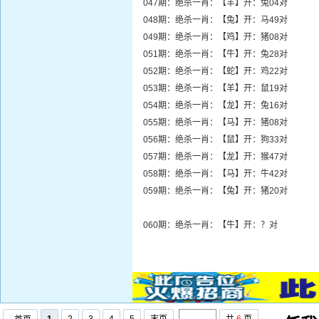
047期：绝杀一肖：【羊】开：兔04对
048期：绝杀一肖：【兔】开：马49对
049期：绝杀一肖：【鸡】开：猪08对
051期：绝杀一肖：【牛】开：兔28对
052期：绝杀一肖：【蛇】开：鸡22对
053期：绝杀一肖：【羊】开：鼠19对
054期：绝杀一肖：【龙】开：兔16对
055期：绝杀一肖：【马】开：猪08对
056期：绝杀一肖：【鼠】开：狗33对
057期：绝杀一肖：【龙】开：猴47对
058期：绝杀一肖：【马】开：牛42对
059期：绝杀一肖：【兔】开：猪20对
060期：绝杀一肖：【牛】开：？对