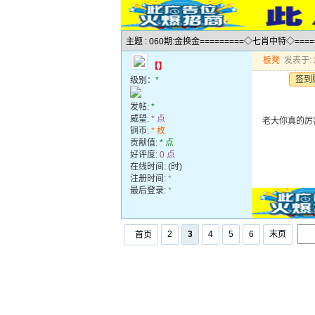
主题 : 060期:金换金=========◇七肖中特◇===
板凳
发表于: 2
【】
签到
级别：
*
发帖:
*
威望:
* 点
老大你真的厉
铜币:
* 枚
贡献值:
* 点
好评度:
0 点
在线时间: (时)
注册时间:
*
最后登录:
*
2
3
4
5
6
末页
首页