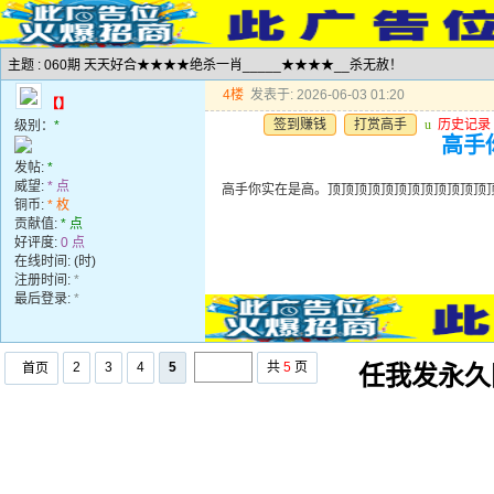
主题 : 060期 天天好合★★★★绝杀一肖_____★★★★__杀无赦！
4楼
发表于: 2026-06-03 01:20
【】
签到赚钱
打赏高手
u
历史记录
级别：
*
高手
发帖:
*
威望:
* 点
高手你实在是高。顶顶顶顶顶顶顶顶顶顶顶顶
铜币:
* 枚
贡献值:
* 点
好评度:
0 点
在线时间: (时)
注册时间:
*
最后登录:
*
2
3
4
5
共
5
页
首页
任我发永久