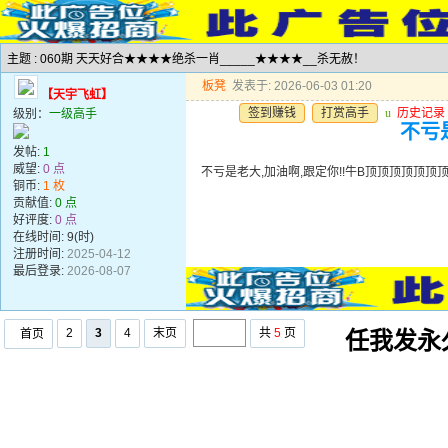
主题 : 060期 天天好合★★★★绝杀一肖_____★★★★__杀无赦！
板凳
发表于: 2026-06-03 01:20
【天宇飞虹】
签到赚钱
打赏高手
u
历史记录
级别：
一级高手
不亏
发帖:
1
威望:
0 点
不亏是老大,加油啊,跟定你!!牛B顶顶顶顶顶顶
铜币:
1 枚
贡献值:
0 点
好评度:
0 点
在线时间: 9(时)
注册时间:
2025-04-12
最后登录:
2026-08-07
2
3
4
末页
共
5
页
首页
任我发永