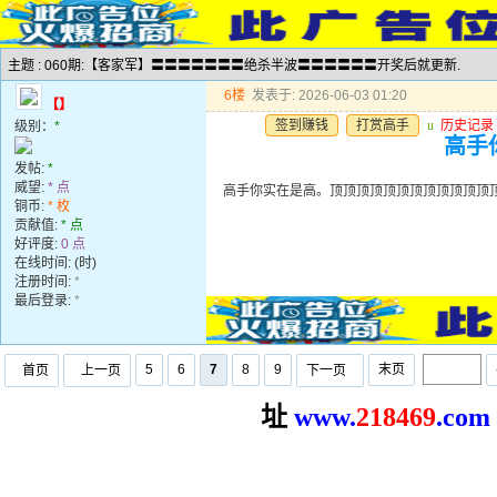
主题 : 060期:【客家军】〓〓〓〓〓〓〓绝杀半波〓〓〓〓〓〓开奖后就更新.
6楼
发表于: 2026-06-03 01:20
【】
签到赚钱
打赏高手
u
历史记录
级别：
*
高手
发帖:
*
威望:
* 点
高手你实在是高。顶顶顶顶顶顶顶顶顶顶顶顶
铜币:
* 枚
贡献值:
* 点
好评度:
0 点
在线时间: (时)
注册时间:
*
最后登录:
*
5
6
7
8
9
末页
首页
上一页
下一页
址
www.
2
18469
.com