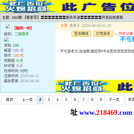
主题 : 060期:【客家军】〓〓〓〓〓〓〓绝杀半波〓〓〓〓〓〓开奖后就更新.
沙发
发表于: 2026-06-03 01:20
【聪明一休】
签到赚钱
打赏高手
u
历史记录
级别：
二级高手
不亏
发帖:
180
威望:
180 点
不亏是老大,加油啊,跟定你!!牛B顶顶顶顶顶顶
铜币:
180 枚
贡献值:
0 点
好评度:
0 点
在线时间: 0(时)
注册时间:
2025-04-11
最后登录:
2026-08-08
2
3
4
5
6
7
8
9
末
首页
上一页
下一页
址
www.
2
18469
.com