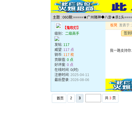
主题 : 060期:=====★广州赌神◆八卦★杀1头===
板凳
发表于: 2
【鬼吹灯】
签到
级别：
二级高手
发帖:
117
威望:
117 点
我一路支持你
铜币:
117 枚
贡献值:
0 点
好评度:
0 点
在线时间: 0(时)
注册时间:
2025-04-11
最后登录:
2026-08-06
2
3
共
3
页
首页