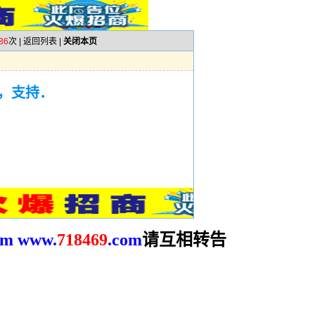
86
次 |
返回列表
|
关闭本页
，支持．
请互相转告
om
www.
718469
.com