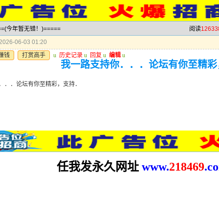
==(今年暂无错！)=====
阅读
12633
026-06-03 01:20
赚钱
打赏高手
u
历史记录
u
回复
u
编辑
u
我一路支持你．．．论坛有你至精彩
．．．论坛有你至精彩，支持．
任我发永久网址
www.
2
18469
.c