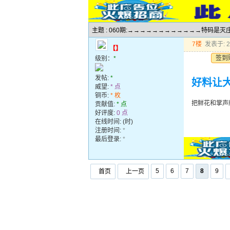
主题 : 060期:→→→→→→→→→→→→特码是
7楼
发表于: 20
【】
签到
级别：
*
发帖:
*
好料让
威望:
* 点
铜币:
* 枚
把鲜花和掌声
贡献值:
* 点
好评度:
0 点
在线时间: (时)
注册时间:
*
最后登录:
*
5
6
7
8
9
首页
上一页