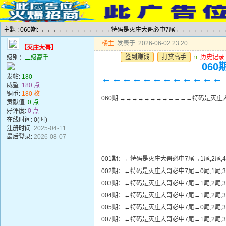
主题 : 060期:→→→→→→→→→→→→特码是灭庄大哥必中7尾←←←←←←←←
楼主
发表于: 2026-06-02 23:20
【灭庄大哥】
签到赚钱
打赏高手
u
历史记录
级别：
二级高手
06
发帖:
180
←←←←←←←←←←←←
威望:
180 点
铜币:
180 枚
060期:→→→→→→→→→→→→特码是灭
贡献值:
0 点
好评度:
0 点
在线时间: 0(时)
注册时间:
2025-04-11
最后登录:
2026-08-07
001期：←特码是灭庄大哥必中7尾→1尾,2尾,4尾 
002期：←特码是灭庄大哥必中7尾→0尾,1尾,3尾 
003期：←特码是灭庄大哥必中7尾→1尾,2尾,3尾 
004期：←特码是灭庄大哥必中7尾→1尾,2尾,3尾 
005期：←特码是灭庄大哥必中7尾→0尾,2尾,3尾 
007期：←特码是灭庄大哥必中7尾→1尾,2尾,3尾 