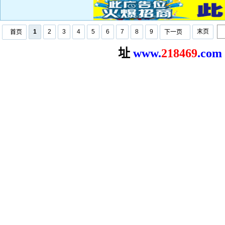
1
2
3
4
5
6
7
8
9
末页
首页
下一页
址
www.
2
18469
.com