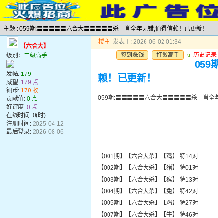
主题 : 059期:〓〓〓〓〓六合大〓〓〓〓〓杀一肖全年无错,值得信赖！已更新！
楼主
发表于: 2026-06-02 01:34
【六合大】
签到赚钱
打赏高手
u
历史记录
级别：
二级高手
05
发帖:
179
赖！已更新！
威望:
179 点
铜币:
179 枚
059期:〓〓〓〓〓六合大〓〓〓〓〓杀一肖全
贡献值:
0 点
好评度:
0 点
在线时间: 0(时)
注册时间:
2025-04-12
最后登录:
2026-08-06
【001期】【六合大杀】【鸡】 特14对
【002期】【六合大杀】【猪】 特01对
【003期】【六合大杀】【猴】 特13对
【004期】【六合大杀】【兔】 特42对
【005期】【六合大杀】【鸡】 特27对
【007期】【六合大杀】【牛】 特46对