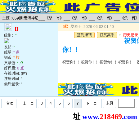
主题 : 059期:南海神尼___《杀一肖》___《杀一肖》___《杀一肖》___《杀一肖》
6楼
发表于: 2026-06-02 01:40
【】
签到赚钱
打赏高手
u
历史记录
级别：
*
祝贺
发帖:
*
你！！
威望:
* 点
铜币:
* 枚
祝贺你！！祝贺你！！祝贺你！！祝贺你！！
贡献值:
* 点
好评度:
0 点
在线时间: (时)
注册时间:
*
最后登录:
*
3
4
5
6
7
末页
首页
上一页
下一页
址
www.
2
18469
.com