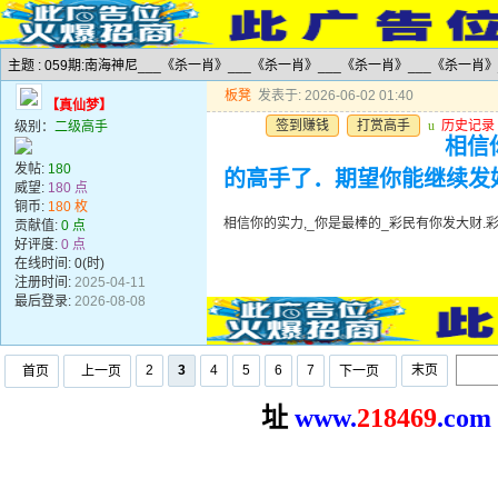
主题 : 059期:南海神尼___《杀一肖》___《杀一肖》___《杀一肖》___《杀一肖》
板凳
发表于: 2026-06-02 01:40
【真仙梦】
签到赚钱
打赏高手
u
历史记录
级别：
二级高手
相信
发帖:
180
的高手了．期望你能继续发
威望:
180 点
铜币:
180 枚
相信你的实力,_你是最棒的_彩民有你发大财
贡献值:
0 点
好评度:
0 点
在线时间: 0(时)
注册时间:
2025-04-11
最后登录:
2026-08-08
2
3
4
5
6
7
末页
首页
上一页
下一页
址
www.
2
18469
.com