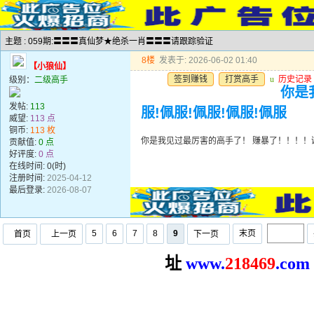
主题 : 059期:〓〓〓真仙梦★绝杀一肖〓〓〓请跟踪验证
8楼
发表于: 2026-06-02 01:40
【小狼仙】
签到赚钱
打赏高手
u
历史记录
级别：
二级高手
你是
发帖:
113
服!佩服!佩服!佩服!佩服
威望:
113 点
铜币:
113 枚
你是我见过最厉害的高手了！ 赚暴了！！！！谢谢
贡献值:
0 点
好评度:
0 点
在线时间: 0(时)
注册时间:
2025-04-12
最后登录:
2026-08-07
5
6
7
8
9
末页
首页
上一页
下一页
址
www.
2
18469
.com