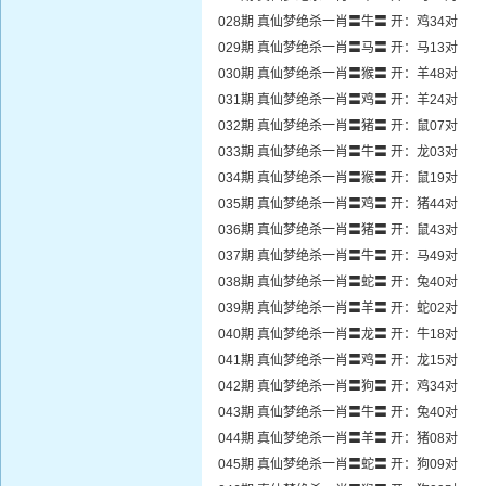
028期 真仙梦绝杀一肖〓牛〓 开：鸡34对
029期 真仙梦绝杀一肖〓马〓 开：马13对
030期 真仙梦绝杀一肖〓猴〓 开：羊48对
031期 真仙梦绝杀一肖〓鸡〓 开：羊24对
032期 真仙梦绝杀一肖〓猪〓 开：鼠07对
033期 真仙梦绝杀一肖〓牛〓 开：龙03对
034期 真仙梦绝杀一肖〓猴〓 开：鼠19对
035期 真仙梦绝杀一肖〓鸡〓 开：猪44对
036期 真仙梦绝杀一肖〓猪〓 开：鼠43对
037期 真仙梦绝杀一肖〓牛〓 开：马49对
038期 真仙梦绝杀一肖〓蛇〓 开：兔40对
039期 真仙梦绝杀一肖〓羊〓 开：蛇02对
040期 真仙梦绝杀一肖〓龙〓 开：牛18对
041期 真仙梦绝杀一肖〓鸡〓 开：龙15对
042期 真仙梦绝杀一肖〓狗〓 开：鸡34对
043期 真仙梦绝杀一肖〓牛〓 开：兔40对
044期 真仙梦绝杀一肖〓羊〓 开：猪08对
045期 真仙梦绝杀一肖〓蛇〓 开：狗09对