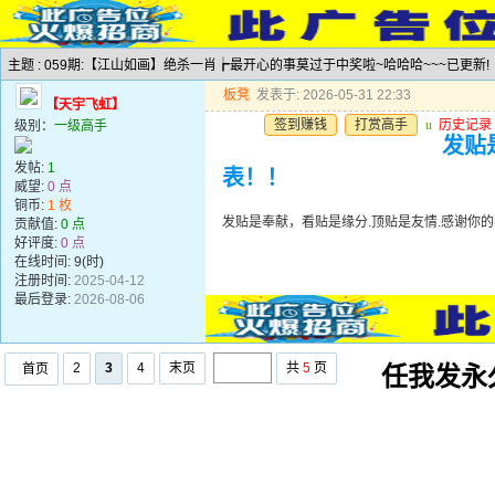
主题 : 059期:【江山如画】绝杀一肖┢最开心的事莫过于中奖啦~哈哈哈~~~已更新!
板凳
发表于: 2026-05-31 22:33
【天宇飞虹】
签到赚钱
打赏高手
u
历史记录
级别：
一级高手
发贴
发帖:
1
表！！
威望:
0 点
铜币:
1 枚
发贴是奉献，看贴是缘分.顶贴是友情.感谢你的
贡献值:
0 点
好评度:
0 点
在线时间: 9(时)
注册时间:
2025-04-12
最后登录:
2026-08-06
2
3
4
末页
共
5
页
首页
任我发永