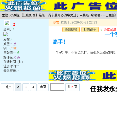
主题 : 059期:【江山如画】绝杀一肖┢最开心的事莫过于中奖啦~哈哈哈~~~已更新!
沙发
发表于: 2026-05-31 22:33
【】
签到赚钱
打赏高手
u
历史记录
级别：
*
一个
发帖:
*
高手！
威望:
* 点
铜币:
* 枚
一个字：牛，不管怎么样，我都永远跟定你的
贡献值:
* 点
好评度:
0 点
在线时间: (时)
注册时间:
*
最后登录:
*
2
3
4
末页
共
5
页
首页
任我发永