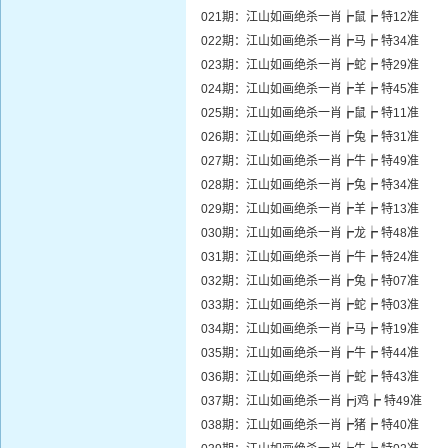
021期：江山如画绝杀一肖┢鼠┢ 特12准
022期：江山如画绝杀一肖┢马┢ 特34准
023期：江山如画绝杀一肖┢蛇┢ 特29准
024期：江山如画绝杀一肖┢羊┢ 特45准
025期：江山如画绝杀一肖┢鼠┢ 特11准
026期：江山如画绝杀一肖┢兔┢ 特31准
027期：江山如画绝杀一肖┢牛┢ 特49准
028期：江山如画绝杀一肖┢兔┢ 特34准
029期：江山如画绝杀一肖┢羊┢ 特13准
030期：江山如画绝杀一肖┢龙┢ 特48准
031期：江山如画绝杀一肖┢牛┢ 特24准
032期：江山如画绝杀一肖┢兔┢ 特07准
033期：江山如画绝杀一肖┢蛇┢ 特03准
034期：江山如画绝杀一肖┢马┢ 特19准
035期：江山如画绝杀一肖┢牛┢ 特44准
036期：江山如画绝杀一肖┢蛇┢ 特43准
037期：江山如画绝杀一肖┢j鸡┢ 特49准
038期：江山如画绝杀一肖┢猪┢ 特40准