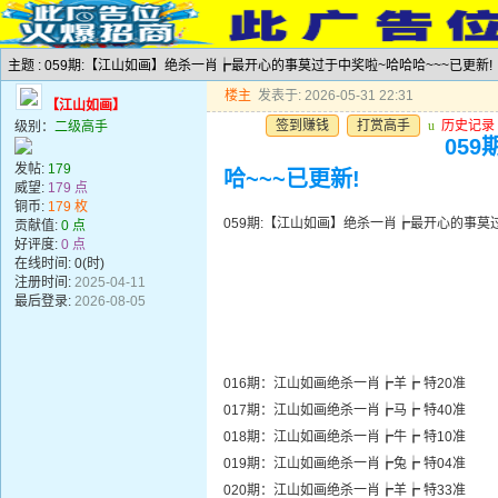
主题 : 059期:【江山如画】绝杀一肖┢最开心的事莫过于中奖啦~哈哈哈~~~已更新!
楼主
发表于: 2026-05-31 22:31
【江山如画】
签到赚钱
打赏高手
u
历史记录
级别：
二级高手
05
发帖:
179
哈~~~已更新!
威望:
179 点
铜币:
179 枚
059期:【江山如画】绝杀一肖┢最开心的事莫过
贡献值:
0 点
好评度:
0 点
在线时间: 0(时)
注册时间:
2025-04-11
最后登录:
2026-08-05
016期：江山如画绝杀一肖┢羊┢ 特20准
017期：江山如画绝杀一肖┢马┢ 特40准
018期：江山如画绝杀一肖┢牛┢ 特10准
019期：江山如画绝杀一肖┢兔┢ 特04准
020期：江山如画绝杀一肖┢羊┢ 特33准