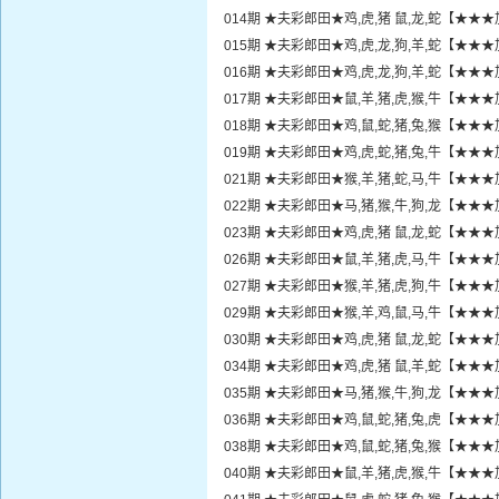
014期 ★夫彩郎田★鸡,虎,猪 鼠,龙,蛇【★★★
015期 ★夫彩郎田★鸡,虎,龙,狗,羊,蛇【★★★
016期 ★夫彩郎田★鸡,虎,龙,狗,羊,蛇【★★★
017期 ★夫彩郎田★鼠,羊,猪,虎,猴,牛【★★★
018期 ★夫彩郎田★鸡,鼠,蛇,猪,兔,猴【★★★
019期 ★夫彩郎田★鸡,虎,蛇,猪,兔,牛【★★★
021期 ★夫彩郎田★猴,羊,猪,蛇,马,牛【★★★
022期 ★夫彩郎田★马,猪,猴,牛,狗,龙【★★★
023期 ★夫彩郎田★鸡,虎,猪 鼠,龙,蛇【★★★
026期 ★夫彩郎田★鼠,羊,猪,虎,马,牛【★★★
027期 ★夫彩郎田★猴,羊,猪,虎,狗,牛【★★★
029期 ★夫彩郎田★猴,羊,鸡,鼠,马,牛【★★★
030期 ★夫彩郎田★鸡,虎,猪 鼠,龙,蛇【★★★
034期 ★夫彩郎田★鸡,虎,猪 鼠,羊,蛇【★★★
035期 ★夫彩郎田★马,猪,猴,牛,狗,龙【★★★
036期 ★夫彩郎田★鸡,鼠,蛇,猪,兔,虎【★★★
038期 ★夫彩郎田★鸡,鼠,蛇,猪,兔,猴【★★★
040期 ★夫彩郎田★鼠,羊,猪,虎,猴,牛【★★★