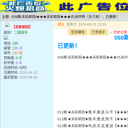
主题 : 059期:夫彩郎田I★★★夫彩郎田★★★I九肖中特（主六肖），已更新！
楼主
发表于: 2026-05-31 22:29
【夫彩郎田】
签到赚钱
打赏高手
u
历史记录
级别：
二级高手
05
发帖:
180
已更新！
威望:
180 点
铜币:
180 枚
059期:夫彩郎田I★★★夫彩郎田★★★I九
贡献值:
0 点
好评度:
0 点
在线时间: 0(时)
注册时间:
2025-04-11
最后登录:
2026-08-06
011期 ★夫彩郎田★猴,羊,猪,鼠,马,牛【★★★
012期 ★夫彩郎田★猴,羊,猪,虎,狗,牛【★★★
013期 ★夫彩郎田★鸡,虎,羊,龙,猴,鼠【★★★