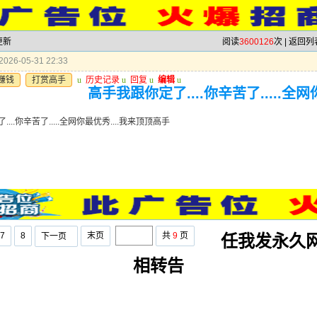
更新
阅读
3600126
次 |
返回列
026-05-31 22:33
赚钱
打赏高手
u
历史记录
u
回复
u
编辑
u
高手我跟你定了....你辛苦了.....全
...你辛苦了.....全网你最优秀....我来顶顶高手
7
8
末页
共
9
页
下一页
任我发永久
相转告