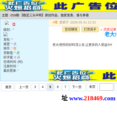
主题 : 059期:【稳定三头中特】原创作品、独家发表、谁与争锋
4楼
发表于: 2026-05-31 22:33
【】
签到赚钱
打赏高手
u
历史记录
级别：
*
老大!
发帖:
*
威望:
* 点
老大!把你的好料顶上去,让更多的人受益!!!!!!
铜币:
* 枚
贡献值:
* 点
好评度:
0 点
在线时间: (时)
注册时间:
*
最后登录:
*
3
4
5
6
7
末页
首页
上一页
下一页
址
www.
2
18469
.com