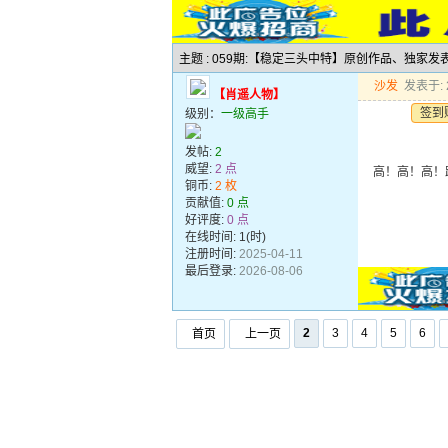
主题 : 059期:【稳定三头中特】原创作品、独家
沙发
发表于: 2
【肖遥人物】
签到
级别：
一级高手
发帖:
2
威望:
2 点
高！高！高！
铜币:
2 枚
贡献值:
0 点
好评度:
0 点
在线时间: 1(时)
注册时间:
2025-04-11
最后登录:
2026-08-06
2
3
4
5
6
首页
上一页