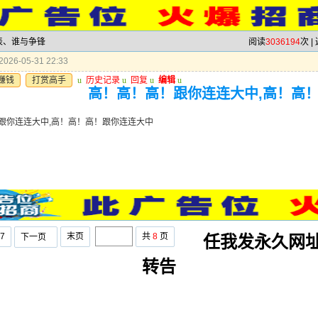
发表、谁与争锋
阅读
3036194
次 |
026-05-31 22:33
赚钱
打赏高手
u
历史记录
u
回复
u
编辑
u
高！高！高！跟你连连大中,高！高
跟你连连大中,高！高！高！跟你连连大中
7
末页
共
8
页
下一页
任我发永久网
转告