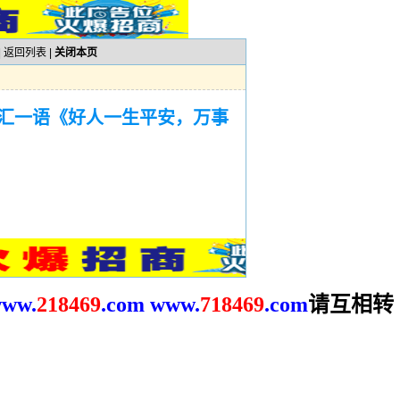
|
返回列表
|
关闭本页
汇一语《好人一生平安，万事
请互相转
ww.
2
18469
.com
www.
718469
.com