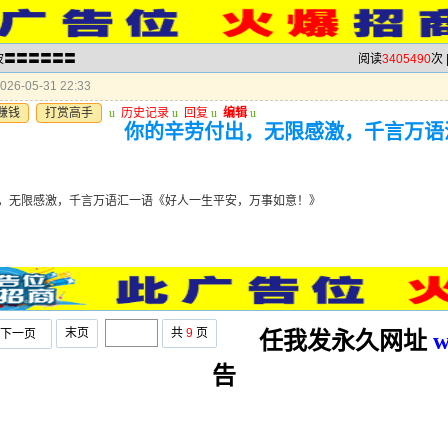
半波〓〓〓〓〓〓
阅读
3405490
次 
26-05-31 22:33
赚钱
打赏高手
u
历史记录
u
回复
u
编辑
u
你的辛劳付出，无限感激，千言万语
》
，无限感激，千言万语汇一语《好人一生平安，万事如意！》
末页
共
9
页
下一页
任我发永久网址
w
告