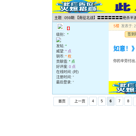
主题 : 059期:【南征北战】〓〓〓〓〓〓〓绝杀
5楼
发表于: 20
【】
签到
级别：
*
发帖:
*
如意！
威望:
* 点
铜币:
* 枚
你的辛劳付出
贡献值:
* 点
好评度:
0 点
在线时间: (时)
注册时间:
*
最后登录:
*
4
5
6
7
8
首页
上一页