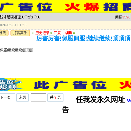
赚钱才是硬道理★◇t☆r◇★
阅读
3596
26-05-31 01:53
赚钱
打赏高手
u
历史记录
u
回复
u
编辑
u
厉害厉害!佩服佩服!继续继续!顶顶顶
佩服!继续继续!顶顶顶
末页
共
9
页
下一页
任我发永久网址
w
告