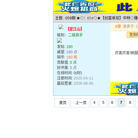
主题 : 059期:★◇：t☆r◇★【创富单双】中特◇
6楼
发表于: 20
【定江山】
签到
级别：
二级高手
发帖:
180
威望:
180 点
厉害厉害!佩服
铜币:
180 枚
贡献值:
0 点
好评度:
0 点
在线时间: 0(时)
注册时间:
2025-04-11
最后登录:
2026-08-06
4
5
6
7
8
首页
上一页