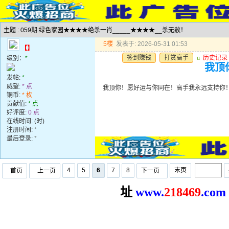
主题 : 059期:绿色家园★★★★绝杀一肖_____★★★★__杀无赦！
5楼
发表于: 2026-05-31 01:53
【】
签到赚钱
打赏高手
u
历史记录
级别：
*
我顶
发帖:
*
威望:
* 点
我顶你！愿好运与你同在！高手我永远支持你
铜币:
* 枚
贡献值:
* 点
好评度:
0 点
在线时间: (时)
注册时间:
*
最后登录:
*
4
5
6
7
8
末页
首页
上一页
下一页
址
www.
2
18469
.com